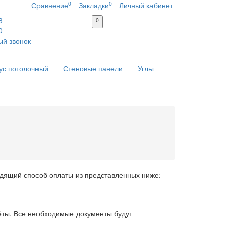
0
0
Сравнение
Закладки
Личный кабинет
3
0
0
ый звонок
ус потолочный
Стеновые панели
Углы
одящий способ оплаты из представленных ниже:
чёты. Все необходимые документы будут